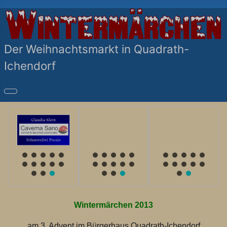
Der Weihnachtsmarkt in Quadrath-
Ichendorf
Wintermärchen 2013
am 3. Advent im Bürgerhaus Quadrath-Ichendorf